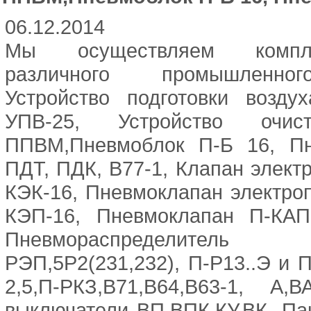
06.12.2014
Мы осуществляем компле
различного промышленног
Устройство подготовки возду
УПВ-25, Устройство очи
ППВМ,Пневмоблок П-Б 16, Пн
ПДТ, ПДК, В77-1, Клапан элект
КЭК-16, Пневмоклапан электро
КЭП-16, Пневмоклапан П-КАП
Пневмораспределите
РЭП,5Р2(231,232), П-Р13..Э и П
2,5,П-РКЗ,В71,В64,В63-1, А,
выключатели ВП,ВПК,КУ,ВК, Па