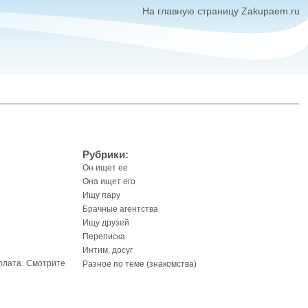
На главную страницу Zakupaem.ru
Рубрики:
Он ищет ее
Она ищет его
Ищу пару
Брачные агентства
Ищу друзей
Переписка
Интим, досуг
плата. Смотрите
Разное по теме (знакомства)