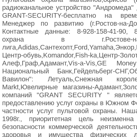
радиоканальное устройство "Андромеда"
GRANT-SECURITY-бесплатно на врем
Менеджер по развитию (г.Ростов-на-Д
Контактные данные: 8-928-158-41-90, 8
охрана в г.Ростове-н
лига,Adidas,Сантехопт,Ford,Yamaha,Э
Центр-обувь,Komandor,Fish-ka,Центр-Золо
Алеф,Граф,Адамант,Vis-a-Vis,GE Money
Национальный Банк,Гейдельберг-СНГ
Вавилон": Летуаль,Снежная королева,L
Markt,Ювелирные магазины-Адамант,Золо
компаний "GRANT SECURITY " являет
предоставлению услуг охраны в Южном Ф
частности услуг пультовой охраны. Наш
1998г., приоритетная цель неизменн
безопасности коммерческой деятельност
здоровья и имущества физических 