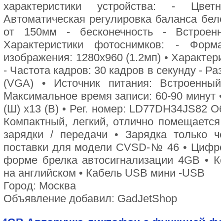
характеристики устройства: - Цв
Автоматическая регулировка баланса бело
от 150мм - бесконечность - Встроен
Характеристики фотоснимков: - Фор
изображения: 1280x960 (1.2мп) • Характери
- Частота кадров: 30 кадров в секунду - Р
(VGA) • Источник питания: Встроенны
Максимальное время записи: 60-90 минут • 
(Ш) x13 (В) • Рег. номер: LD77DH34JS82 
Компактный, легкий, отлично помещаетс
зарядки / передачи • Зарядка только 
поставки для модели CVSD-№ 46 • Цифр
форме брелка автосигнализации 4GB • К
на английском • Кабель USB мини -USB
Город: Москва
Объявление добавил: GadJetShop