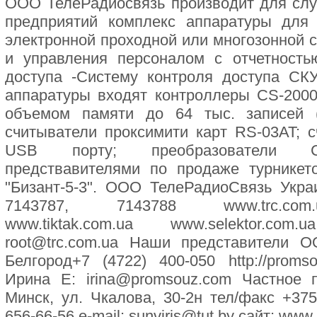
ООО ТелеРадиосвязь производит для слу
предприятий комплекс аппаратуры для 
электронной проходной или многозонной 
и управления персоналом с отчетност
доступа -Систему контроля доступа СКУ
аппаратуры входят контроллеры CS-2000
объемом памяти до 64 тыс. записей 
считыватели проксимити карт RS-03AT; 
USB порту; преобразователи C
предствавителями по продаже турникет
"Бизант-5-3". ООО ТелеРадиоСвязь Укра
7143787, 7143788 www.trc.com.
www.tiktak.com.ua www.selektor.com
root@trc.com.ua Наши представители
Белгород+7 (4722) 400-050 http://prom
Ирина Е: irina@promsouz.com Частное п
Минск, ул. Чкалова, 30-2н тел/факс +375
656-66-56 e-mail: sunviris@tut.by сайт: www.