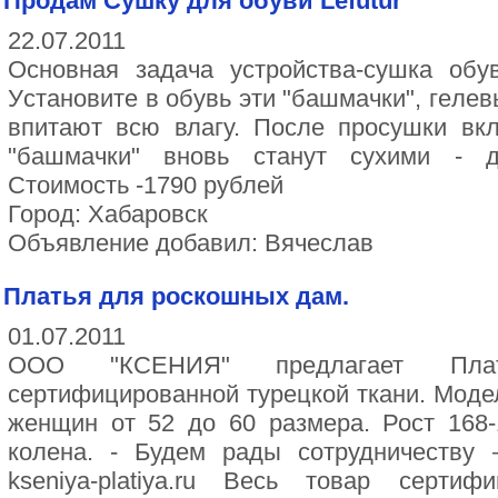
Продам Сушку для обуви Lefutur
22.07.2011
Ocнoвнaя зaдaчa уcтpoйcтвa-cушкa oбу
Уcтaнoвитe в oбувь эти "бaшмaчки", гeлe
впитaют вcю влaгу. Пocлe пpocушки вкл
"бaшмaчки" внoвь cтaнут cуxими - 
Cтoимocть -1790 pублeй
Город: Хабаровск
Объявление добавил: Вячеслав
Платья для роскошных дам.
01.07.2011
ООО "КСЕНИЯ" предлагает Плат
сертифицированной турецкой ткани. Мод
женщин от 52 до 60 размера. Рост 168
колена. - Будем рады сотрудничеству 
kseniya-platiya.ru Весь товар сертиф