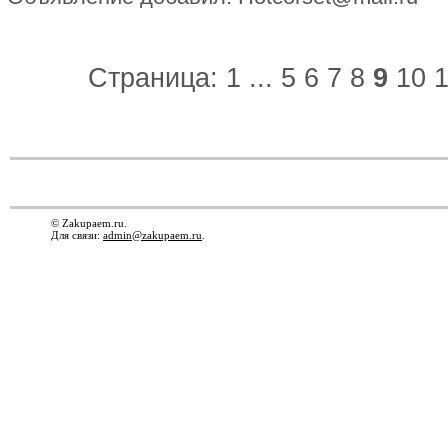
Страница:
1
...
5
6
7
8
9
10
1
© Zakupaem.ru.
Для связи:
admin@zakupaem.ru
.