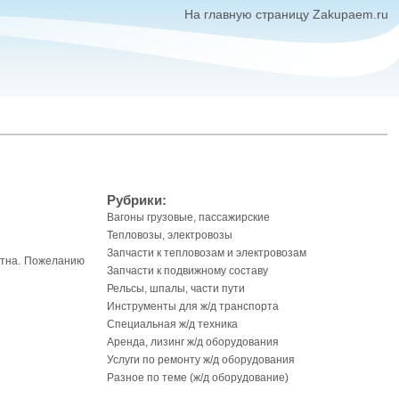
На главную страницу Zakupaem.ru
Рубрики:
Вагоны грузовые, пассажирские
Тепловозы, электровозы
Запчасти к тепловозам и электровозам
ктна. Пожеланию
Запчасти к подвижному составу
Рельсы, шпалы, части пути
Инструменты для ж/д транспорта
Специальная ж/д техника
Аренда, лизинг ж/д оборудования
Услуги по ремонту ж/д оборудования
Разное по теме (ж/д оборудование)