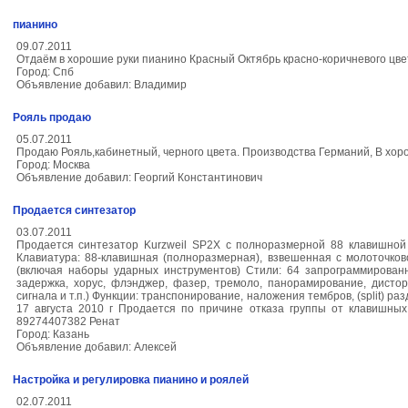
пианино
09.07.2011
Отдаём в хорошие руки пианино Красный Октябрь красно-коричневого цве
Город: Спб
Объявление добавил: Владимир
Рояль продаю
05.07.2011
Продаю Рояль,кабинетный, черного цвета. Производства Германий, В хор
Город: Москва
Объявление добавил: Георгий Константинович
Продается синтезатор
03.07.2011
Продается синтезатор Kurzweil SP2X с полноразмерной 88 клавишной 
Клавиатура: 88-клавишная (полноразмерная), взвешенная с молоточков
(включая наборы ударных инструментов) Стили: 64 запрограммирован
задержка, хорус, флэнджер, фазер, тремоло, панорамирование, дисто
сигнала и т.п.) Функции: транспонирование, наложения тембров, (split) р
17 августа 2010 г Продается по причине отказа группы от клавишны
89274407382 Ренат
Город: Казань
Объявление добавил: Алексей
Настройка и регулировка пианино и роялей
02.07.2011