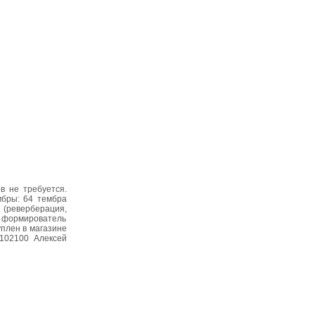
в не требуется.
мбры: 64 тембра
 (реверберация,
, формирователь
уплен в магазине
4102100 Алексей