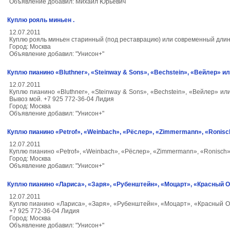
Объявление добавил: Михаил Юрьевич
Куплю рояль миньен .
12.07.2011
Куплю рояль миньен старинный (под реставрацию) или современный длинн
Город: Москва
Объявление добавил: "Унисон+"
Куплю пианино «Bluthner», «Steinway & Sons», «Bechstein», «Вейлер» и
12.07.2011
Куплю пианино «Bluthner», «Steinway & Sons», «Bechstein», «Вейлер» 
Вывоз мой. +7 925 772-36-04 Лидия
Город: Москва
Объявление добавил: "Унисон+"
Куплю пианино «Petrof», «Weinbach», «Рёслер», «Zimmermann», «Ronis
12.07.2011
Куплю пианино «Petrof», «Weinbach», «Рёслер», «Zimmermann», «Ronisch»
Город: Москва
Объявление добавил: "Унисон+"
Куплю пианино «Лариса», «Заря», «Рубенштейн», «Моцарт», «Красный О
12.07.2011
Куплю пианино «Лариса», «Заря», «Рубенштейн», «Моцарт», «Красный Ок
+7 925 772-36-04 Лидия
Город: Москва
Объявление добавил: "Унисон+"