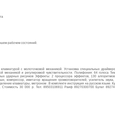
та
ошем рабочем состояний.
клавиатурой с молоточковой механикой. Установка специальных драйверо
ой механикой и регулировкой чувствительности. Полифония: 64 голоса Те
ных ударных рисунков Эффекты: 2 процессора эффектов, 130 алгоритмов
ршн, компрессор, имитатор вращения громкоговорителей, усилитель звука
азделение клавиатуры, метроном . В комплекте инструкция на русском языке. К
х. Стоимость 30 000 р. Тел: 89503106911 Раиф 89270300700 Булат 8927