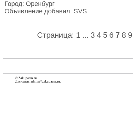
Город: Оренбург
Объявление добавил: SVS
Страница:
1
...
3
4
5
6
7
8
9
© Zakupaem.ru.
Для связи:
admin@zakupaem.ru
.