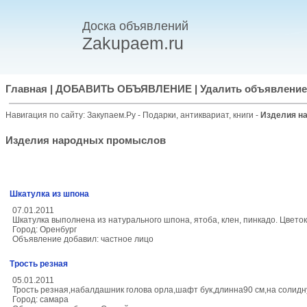
Доска объявлений
Zakupaem.ru
Главная
|
ДОБАВИТЬ ОБЪЯВЛЕНИЕ
|
Удалить объявление
Навигация по сайту:
Закупаем.Ру
-
Подарки, антиквариат, книги
-
Изделия н
Изделия народных промыслов
Шкатулка из шпона
07.01.2011
Шкатулка выполнена из натурального шпона, ятоба, клен, пинкадо. Цвето
Город: Оренбург
Объявление добавил: частное лицо
Трость резная
05.01.2011
Трость резная,набалдашник голова орла,шафт бук,длинна90 см,на солидн
Город: самара