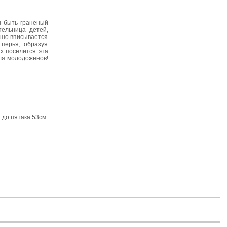
ы быть граненый
тельница детей,
рошо вписывается
перья, образуя
х поселится эта
для молодоженов!
 до пятака 53см.