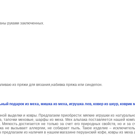
аны руками заключенных.
вливаю из пряжи для вязания,набивка пряжа или синдепон.
ный подарок из меха, мишка из меха, игрушка лев, ковер из шкур, коврик 
ной выделки и ковры. Предлагаем приобрести: мягкие игрушки из натуральн
еха, тапочки меховые, шарфы из меха. Мех альпака поставляется нашей ком
Мягкость достигается не только за счет его природных свойств, но и за с
ка не вызывает аллергии, не собирает пыль. Такое изделие – исключитель
предлагаем из наличия в нашем магазине перуанский кофе, ковры из меха а