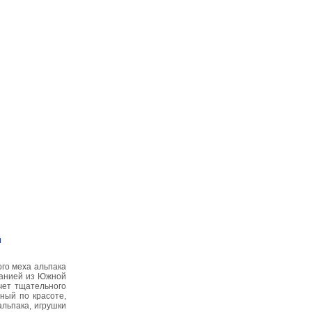
м
ого меха альпака
панией из Южной
чет тщательного
ный по красоте,
льпака, игрушки