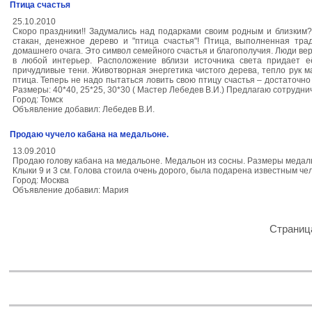
Птица счастья
25.10.2010
Скоро праздники!! Задумались над подарками своим родным и близким
стакан, денежное дерево и "птица счастья"! Птица, выполненная тра
домашнего очага. Это символ семейного счастья и благополучия. Люди ве
в любой интерьер. Расположение вблизи источника света придает е
причудливые тени. Животворная энергетика чистого дерева, тепло рук 
птица. Теперь не надо пытаться ловить свою птицу счастья – достаточно
Размеры: 40*40, 25*25, 30*30 ( Мастер Лебедев В.И.) Предлагаю сотрудни
Город: Томск
Объявление добавил: Лебедев В.И.
Продаю чучело кабана на медальоне.
13.09.2010
Продаю голову кабана на медальоне. Медальон из сосны. Размеры медальо
Клыки 9 и 3 см. Голова стоила очень дорого, была подарена известным ч
Город: Москва
Объявление добавил: Мария
Страниц