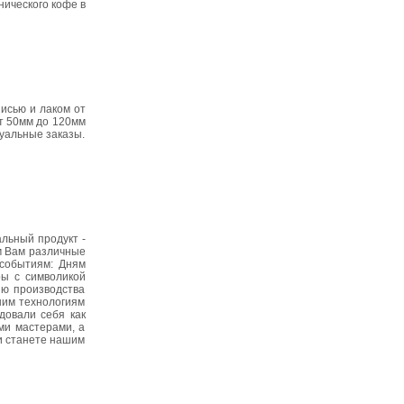
нического кофе в
писью и лаком от
от 50мм до 120мм
уальные заказы.
льный продукт -
м Вам различные
 событиям: Дням
ы с символикой
ию производства
шим технологиям
довали себя как
ми мастерами, а
и станете нашим