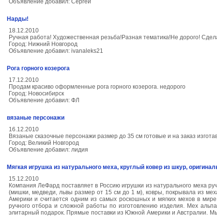
Объявление добавил: Сергей
Нарды!
18.12.2010
Ручная работа! Художественная резьба!Разная тематика!Не дорого! Сдел
Город: Нижний Новгород
Объявление добавил: ivanaleks21
Рога горного козерога
17.12.2010
Продам красиво оформленные рога горного козерога. недорого
Город: Новосибирск
Объявление добавил: ФЛ
вязаные персонажи
16.12.2010
Вязаные сказочные персонажи размер до 35 см готовые и на заказ изгота
Город: Великий Новгород
Объявление добавил: лидия
Мягкая игрушка из натурального меха, круглый ковер из шкур, оригиналь
15.12.2010
Компания ЛеФард поставляет в Россию игрушки из натурального меха руч
(мишки, медведи, львы размер от 15 см до 1 м), ковры, покрывала из м
Америки и считается одним из самых роскошных и мягких мехов в мире. 
ручного отбора и сложной работы по изготовлению изделия. Мех альпа
элитарный подарок. Прямые поставки из Южной Америки и Австралии. Мы 