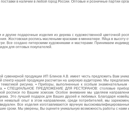
 поставки в наличии в любой город России. Оптовые и розничные партии орга
ки и другие подарочные изделия из дерева с художественной цветочной рос
ения. Жостовская роспись маслеными красками в миниатюре. Яйца в высоту 
етре. Все создано питерскими художниками и мастерами. Принимаем индивид
кидок для оптовых покупателей.
й сувенирной продукции ИП Блинов А.В. имеет честь предложить Вам уника
й спектр нашей продукции рассчитан на широкую аудиторию. Мы предлагае
 тематикой рисунка. • Приборы, выполненные к особым знаменательным
диака. • СПЕЦИАЛЬНОЕ ПРЕДЛОЖЕНИЕ ДЛЯ РЕСТОРАНОВ: столовые прибор
нной росписи по Вашим эскизам. Особое внимание мы уделяем направлен
одиака. Это лучший подарок для Ваших друзей и любимых. Благодаря новей
мея немалый опыт в этом направлении, среди потребителей, мы зарекомен
ивидуален. Все изделия изготавливаются вручную высококвалифицированны
шие сроки. Мы уверены, Вы оцените уникальную возможность работы с нами 