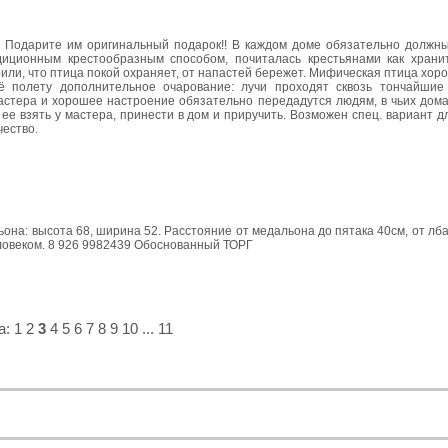
? Подарите им оригинальный подарок!! В каждом доме обязательно должн
диционным крестообразным способом, почиталась крестьянами как храни
рили, что птица покой охраняет, от напастей бережет. Мифическая птица хо
ё полету дополнительное очарование: лучи проходят сквозь тончайшие 
мастера и хорошее настроение обязательно передадутся людям, в чьих дома
 ее взять у мастера, принести в дом и приручить. Возможен спец. вариант 
чество.
на: высота 68, ширина 52. Расстояние от медальона до пятака 40см, от лба
еловеком. 8 926 9982439 Обоснованный ТОРГ
а:
1
2
3
4
5
6
7
8
9
10
...
11