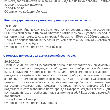
из меха, тапочки меховые, а также иные изделия из меха альпака. Прямые
зернах и меховых изделий.
Город: Москва
Объявление добавил: ЛеФард
Женские украшения и сувениры с ручной росписью и лаком
19.11.2010
Пасхальные яйца, шкатулки, браслеты, ручки, серьги, клипсы, подсвечни
ООО "Русский сезон". Широкая цветовая гамма и высокий уровень исполн
на ленте и на ножке. Шкатулки круглой формы от 35мм до 100мм в диам
Цены от производителя в 3-5 раз ниже, чем в магазинах. Гибкая система с
Город: Санкт Петербург
Объявление добавил: ООО "Русский сезон"
Столовые приборы с художественной росписью.
26.10.2010
Один из крупнейших в Приволжском регионе производителей эксклюзивно
столовые приборы с индивидуальной художественной росписью. Огромны
виды продукции: • Столовые приборы для самых маленьких с детской
рождения, свадьбам, юбилеям. • Столовые приборы со знаками зо
заведения. • Именные столовые приборы. • Изготовление художестве
именных столовых приборов, а так же столовых приборов со знаками з
нанесения рисунка, наша продукция по праву является уникальной. И
надежного и ответственного партнера для которого каждый клиент инд
группа дизайнеров профессионалов выполнит любой Ваш эскиз в кротчай
партнером.
Город: Нижний Новгород
Объявление добавил: ИП Блинов А.В.