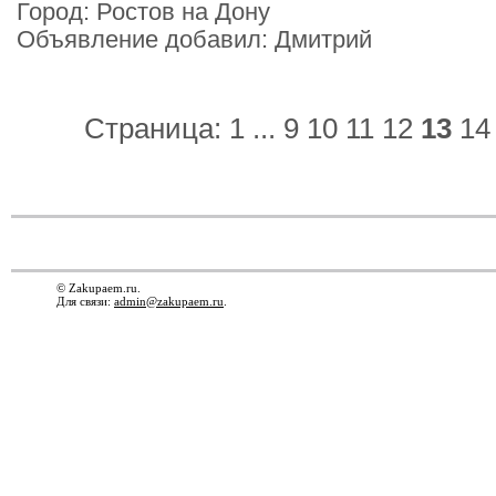
Город: Ростов на Дону
Объявление добавил: Дмитрий
Страница:
1
...
9
10
11
12
13
14
© Zakupaem.ru.
Для связи:
admin@zakupaem.ru
.