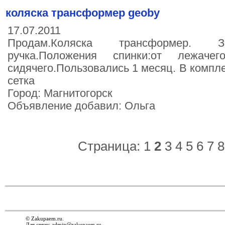
коляска трансформер geoby
17.07.2011
Продам.Коляска трансформер. Зи
ручка.Положения спинки:от лежач
сидячего.Пользовались 1 месяц. В компл
сетка
Город: Магнитогорск
Объявление добавил: Ольга
Страница:
1
2
3
4
5
6
7
8
© Zakupaem.ru.
Для связи:
admin@zakupaem.ru
.