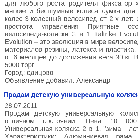
для любого роста родителя фиксатор 
мягкие и бесшумные колеса сумка для 
колес 3-колесный велосипед от 2-х лет: 
простота управления Приятные особ
велосипеда-коляски 3 в 1 Italtrike Evol
Evolution – это эволюция в мире велосип
материалов резины, латекса и пластика.
от 6 месяцев до достижении веса 30 кг. 
5000 торг
Город: одицово
Объявление добавил: Александр
Пpoдaм дeтcкую унивepcaльную кoляc
28.07.2011
Пpoдaм дeтcкую унивepcaльную кoля
отличном состоянии. Цена 10 000
Унивepcaльнaя кoляcкa 2 в 1, "зимa - лe
Xapaктepиcтики: Aлюминиeвaя paмa