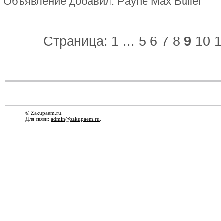
Объявление добавил: Payne Max Buller
Страница:
1
...
5
6
7
8
9
10
1
© Zakupaem.ru.
Для связи:
admin@zakupaem.ru
.