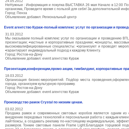
24.05.2012
НеНужные : Информация и покупка ВЫСТАВКА 26 мая Начало в 12:00 По
организма, Проведите время с пользой для себя! За дополнительной инфо
Город: Пенза
Объявление добавил: Региональный центр
Event агентство Кураж-полный комплекс услуг по организации и провед
31.03.2012
Мы оказываем полный комплекс услуг по организации и проведению BTL и
презентации; •частные и корпоративные праздники; •концерты, массов
высококвалифицированные специалисты: •организуют и проводят меропр
•гарантируют индивидуальный подход к каждому Клиенту.
Город: Ростов-на-Дону
Объявление добавил: event агентство Кураж
Презентации,конференции,промо акции, тимбилдинг, корпоративные пр
18.03.2012
Организация бизнес-мероприятий. Подбор места проведения,оформлен
города, организуем культурную программу.
Город: Ростов-на-Дону
Объявление добавил: event агентство Кураж
Производство рамок Crystal по низким ценам.
03.02.2012
Продажа рамок и современных световых коробов является одним из 
внедрение передовых технологий и персональная работа с каждым клиен
лайтбоксы, а создавать рекламу по-настоящему индивидуальную, эффе
размеров. Тонкие световые панели Frame Light.Благодаря торцевой по