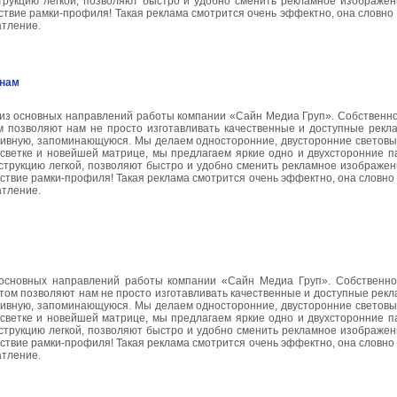
трукцию легкой, позволяют быстро и удобно сменить рекламное изображен
тствие рамки-профиля! Такая реклама смотрится очень эффектно, она словно 
атление.
енам
 из основных направлений работы компании «Сайн Медиа Груп». Собственно
м позволяют нам не просто изготавливать качественные и доступные рекл
ктивную, запоминающуюся. Мы делаем односторонние, двусторонние светов
одсветке и новейшей матрице, мы предлагаем яркие одно и двухсторонние 
струкцию легкой, позволяют быстро и удобно сменить рекламное изображен
тствие рамки-профиля! Такая реклама смотрится очень эффектно, она словно 
атление.
основных направлений работы компании «Сайн Медиа Груп». Собственно
том позволяют нам не просто изготавливать качественные и доступные рекл
ктивную, запоминающуюся. Мы делаем односторонние, двусторонние светов
одсветке и новейшей матрице, мы предлагаем яркие одно и двухсторонние 
струкцию легкой, позволяют быстро и удобно сменить рекламное изображен
тствие рамки-профиля! Такая реклама смотрится очень эффектно, она словно 
атление.