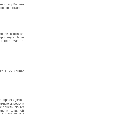
гностику Вашего
центр 4 этаж)
нции, выставки,
 продукция Наши
овской области;
ей в гостиницах
 производство,
амные вывески и
ые панели любых
панели толщиной