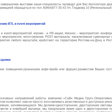
 завершению выставки наши специалисты проведут для Вас бесплатную диа
рмацией обращаться по тел: 8(964)877-35-43 Ул. Гладкова 10 (Региональный 
ению BTL и event мероприятий
 event мероприятий: •промо - и PR-акции; •бизнес – мероприятия: конфере
ые мероприятия; •изготовление POST материала, •эксклюзивная сувенирная
иятия любого масштаба; •работают на территории Ростова-на-Дону и Рост
аздники
ие помещения,организуем кофе-брейк или фуршет,разместим Ваших гост
основных направлений работы компании «Сайн Медиа Груп».Оперативное
том позволяют нам не просто изготавливать качественные и доступные рекл
ктивную, запоминающуюся. Мы делаем односторонние, двусторонние светов
дсветке и новейшей матрице, мы предлагаем яркие одно и двухсторонние 