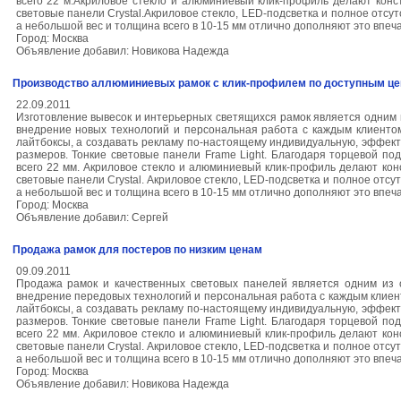
всего 22 м.Акриловое стекло и алюминиевый клик-профиль делают конс
световые панели Crystal.Акриловое стекло, LED-подсветка и полное отсу
а небольшой вес и толщина всего в 10-15 мм отлично дополняют это впеч
Город: Москва
Объявление добавил: Новикова Надежда
Производство аллюминиевых рамок с клик-профилем по доступным ц
22.09.2011
Изготовление вывесок и интерьерных светящихся рамок является одним
внедрение новых технологий и персональная работа с каждым клиенто
лайтбоксы, а создавать рекламу по-настоящему индивидуальную, эффе
размеров. Тонкие световые панели Frame Light. Благодаря торцевой п
всего 22 мм. Акриловое стекло и алюминиевый клик-профиль делают кон
световые панели Crystal. Акриловое стекло, LED-подсветка и полное отсу
а небольшой вес и толщина всего в 10-15 мм отлично дополняют это впеч
Город: Москва
Объявление добавил: Сергей
Продажа рамок для постеров по низким ценам
09.09.2011
Продажа рамок и качественных световых панелей является одним из 
внедрение передовых технологий и персональная работа с каждым клиен
лайтбоксы, а создавать рекламу по-настоящему индивидуальную, эффе
размеров. Тонкие световые панели Frame Light. Благодаря торцевой п
всего 22 мм. Акриловое стекло и алюминиевый клик-профиль делают кон
световые панели Crystal. Акриловое стекло, LED-подсветка и полное отсу
а небольшой вес и толщина всего в 10-15 мм отлично дополняют это впеч
Город: Москва
Объявление добавил: Новикова Надежда