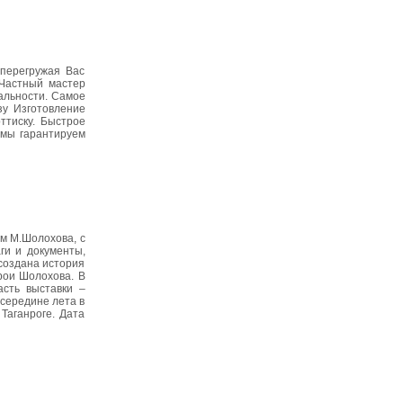
перегружая Вас
 Частный мастер
альности. Самое
зу Изготовление
ттиску. Быстрое
 мы гарантируем
м М.Шолохова, с
ги и документы,
ссоздана история
рои Шолохова. В
асть выставки –
 середине лета в
Таганроге. Дата