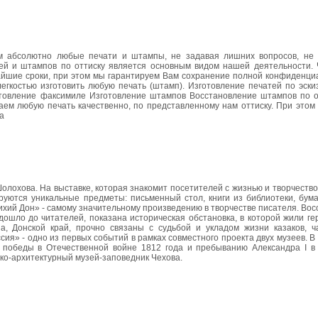
им абсолютно любые печати и штампы, не задавая лишних вопросов, не 
ей и штампов по оттиску является основным видом нашей деятельности.
айшие сроки, при этом мы гарантируем Вам сохранение полной конфиденци
егкостью изготовить любую печать (штамп). Изготовление печатей по эски
отовление факсимиле Изготовление штампов Восстановление штампов по о
аем любую печать качественно, по представленному нам оттиску. При этом
а
лохова. На выставке, которая знакомит посетителей с жизнью и творчество
руются уникальные предметы: письменный стол, книги из библиотеки, бума
ихий Дон» - самому значительному произведению в творчестве писателя. Во
дошло до читателей, показана историческая обстановка, в которой жили ге
, Донской край, прочно связаны с судьбой и укладом жизни казаков, ч
сия» - одно из первых событий в рамках совместного проекта двух музеев. В
победы в Отечественной войне 1812 года и пребыванию Александра I в 
ко-архитектурный музей-заповедник Чехова.