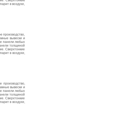
ие. Сверхтонкие
парит в воздухе,
е производство,
амные вывески и
ые панели любых
панели толщиной
ие. Сверхтонкие
парит в воздухе,
е производство,
амные вывески и
ые панели любых
панели толщиной
ие. Сверхтонкие
парит в воздухе,