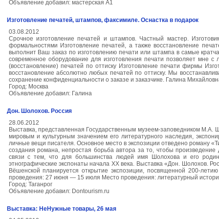
Объявление добавил: мастерская А1
Изготовление печатей, штампов, факсимиле. Оснастка в подарок
03.08.2012
Срочное изготовление печатей и штампов. Частный мастер. Изготов
формальностями Изготовление печатей, а также восстановление печат
выполнит Ваш заказ по изготовлению печати или штампа в самые кратч
современное оборудование для изготовления печати позволяет мне с л
(восстановление) печатей по оттиску Изготовление печати фирмы Изг
восстановление абсолютно любых печатей по оттиску. Мы восстанавлив
сохранение конфиденциальности о заказе и заказчике. Галина Михайловн
Город: Москва
Объявление добавил: Галина
Дон. Шолохов. Россия
28.06.2012
Выставка, представленная Государственным музеем-заповедником М.А. Шо
мировым и культурным значением его литературного наследия, экспони
личные вещи писателя. Основное место в экспозиции отведено роману «Т
создания романа, непростая борьба автора за то, чтобы произведение 
связи с тем, что для большинства людей имя Шолохова и его родина
этнографические экспонаты начала ХХ века. Выставка «Дон. Шолохов. Рос
Вёшенской планируется открытие экспозиции, посвященной 200-летию 
проведения: 27 июня — 15 июля Место проведения: литературный истори
Город: Таганрог
Объявление добавил: Dontourism.ru
Выставка: НеНужные товары, 26 мая