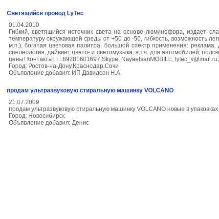
Светящийся провод LyTec
01.04.2010
Гибкий, светящийся источник света на основе люминофора, издает сла
температуру окружающей среды от +50 до -50, гибкость, возможность лег
м.п.), богатая цветовая палитра, большой спектр применения: реклама,
спелеология, дайвинг, цвето- и светомузыка, в т.ч. для автомобилей, под
цены! Контакты: т.: 89281601697;Skype: NayaelsanMOBILE; lytec_v@mail.ru
Город: Ростов-на-Дону,Краснодар,Сочи
Объявление добавил: ИП Давидсон Н.А.
продам ультразвуковую стиральную машинку VOLCANO
21.07.2009
продам ультразвуковую стиральную машинку VOLCANO новые в упаковках
Город: Новосибирск
Объявление добавил: Денис