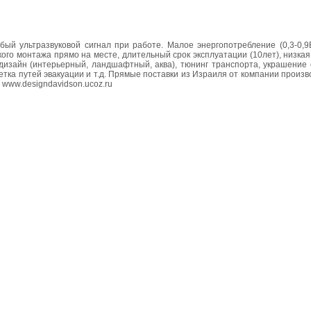
бый ультразвуковой сигнал при работе. Малое энергопотребление (0,3-0,9
кого монтажа прямо на месте, длительный срок эксплуатации (10лет), низкая
 дизайн (интерьерный, ландшафтный, аква), тюнинг транспорта, украшение 
светка путей эвакуации и т.д. Прямые поставки из Израиля от компании произв
; www.designdavidson.ucoz.ru